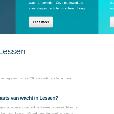
wacht terugvinden. Onze medewerkers
wa
staan dag en nacht ter uwer beschikking.
uw
Lees meer
 Lessen
 vrijdag 7 augustus 2026 is te vinden via het nummer
narts van wacht in Lessen?
ks de gegevens omtrent de dierenarts van wacht en de
 buurt van Lessen. Wij verkrijgen de regeling voor de