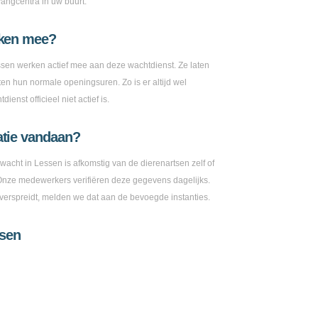
vangcentra in uw buurt.
rken mee?
ssen werken actief mee aan deze wachtdienst. Ze laten
en hun normale openingsuren. Zo is er altijd wel
enst officieel niet actief is.
atie vandaan?
 wacht in Lessen is afkomstig van de dierenartsen zelf of
 Onze medewerkers verifiëren deze gegevens dagelijks.
e verspreidt, melden we dat aan de bevoegde instanties.
ssen