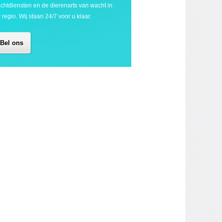
chtdiensten en de dierenarts van wacht in
 regio. Wij staan 24/7 voor u klaar.
Bel ons